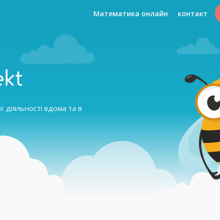
Математика онлайн
контакт
ekt
 діяльності вдома та в