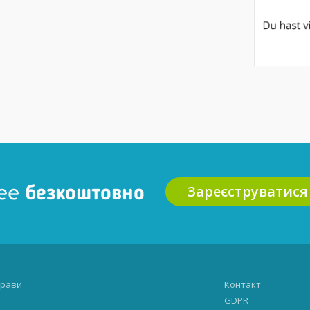
Зареєструватися
ee безкоштовно
рави
Контакт
GDPR