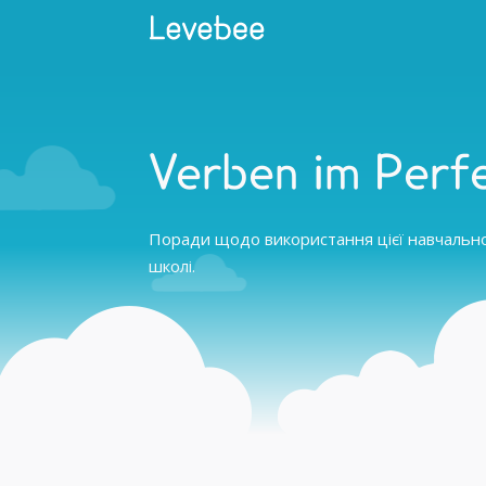
Verben im Perf
Поради щодо використання цієї навчальної
школі.