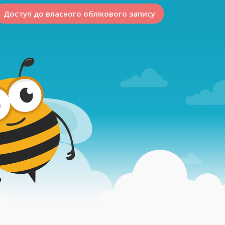
Доступ до власного облікового запису