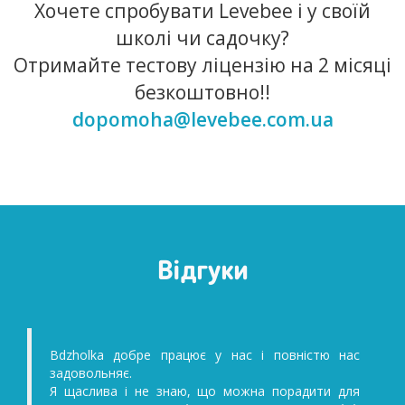
Хочете спробувати Levebee і у своїй
школі чи садочку?
Отримайте тестову ліцензію на 2 місяці
безкоштовно!!
dopomoha@levebee.com.ua
Відгуки
Bdzholka добре працює у нас і повністю нас
Шкода
задовольняє.
раніше
Я щаслива і не знаю, що можна порадити для
подобає