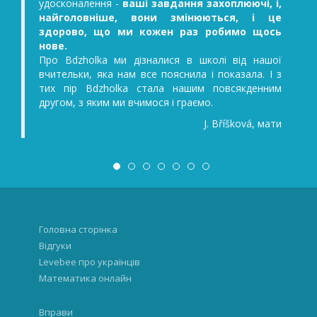
удосконалення -
ваші завдання захоплюючі, і,
.....т
найголовніше, вони змінюються, і це
клацаєм
здорово, що ми кожен раз робимо щось
нове.
Про Bdzholka ми дізналися в школі від нашої
вчительки, яка нам все пояснила і показала. І з
тих пір Bdzholka стала нашим повсякденним
другом, з яким ми вчимося і граємо.
J. Bříšková, мати
Головна сторінка
Відгуки
Levebee про українців
Математика онлайн
Вправи