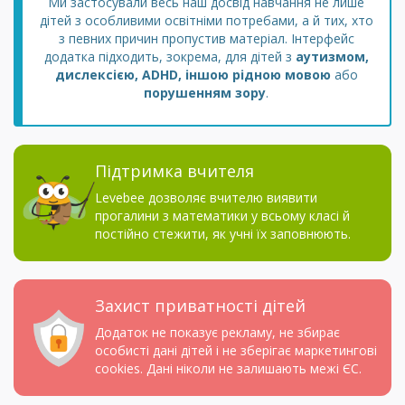
Ми застосували весь наш досвід навчання не лише
дітей з особливими освітніми потребами, а й тих, хто
з певних причин пропустив матеріал. Інтерфейс
додатка підходить, зокрема, для дітей з
аутизмом,
дислексією, ADHD, іншою рідною мовою
або
порушенням зору
.
Підтримка вчителя
Levebee дозволяє вчителю виявити
прогалини з математики у всьому класі й
постійно стежити, як учні їх заповнюють.
Захист приватності дітей
Додаток не показує рекламу, не збирає
особисті дані дітей і не зберігає маркетингові
cookies. Дані ніколи не залишають межі ЄС.