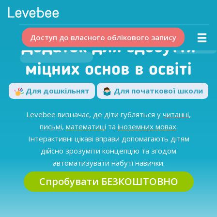
Доступ до власного облікового запису
Додаток для здобуття
міцних основ в освіті
Для дошкільнят
Для початкової школи
Levebee визначає, де діти губляться у
читанні
,
письмі
,
математиці
та
іноземних мовах
.
Інтерактивні цікаві вправи допомагають дітям
дійсно зрозуміти концепцію та згодом
автоматизувати набуті навички.
Спробувати БЕЗКОШТОВНО