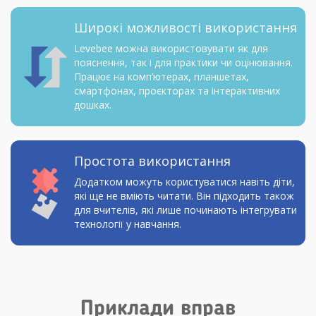
Широкі можливості використання
Levebee можна використовувати як для
пояснення, так і для практики чи оцінювання.
Працює на комп’ютерах, планшетах,
смартфонах, проєкторах та інтерактивних
дошках.
Простота використання
Додатком можуть користуватися навіть діти,
які ще не вміють читати. Він підходить також
для вчителів, які лише починають інтегрувати
технології у навчання.
Приклади вправ