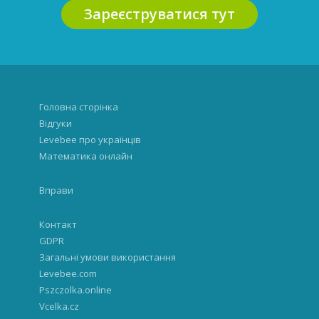
Зареєструватися тут
Головна сторінка
Відгуки
Levebee про українців
Математика онлайн
Вправи
Контакт
GDPR
Загальні умови використання
Levebee.com
Pszczolka.online
Vcelka.cz