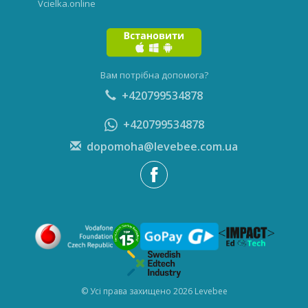
Vcielka.online
Вам потрібна допомога?
+420799534878
+420799534878
dopomoha@levebee.com.ua
© Усі права захищено 2026 Levebee