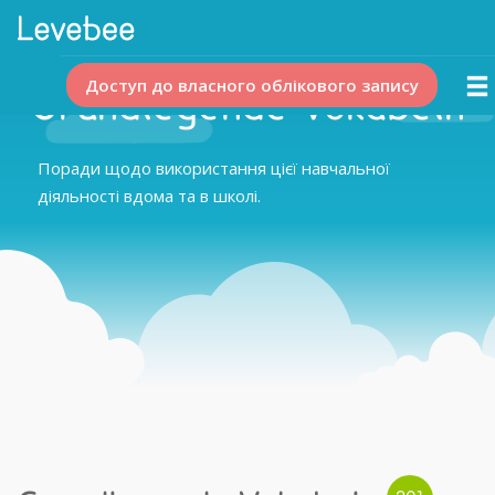
Доступ до власного облікового запису
Grundlegende Vokabeln
Поради щодо використання цієї навчальної
діяльності вдома та в школі.