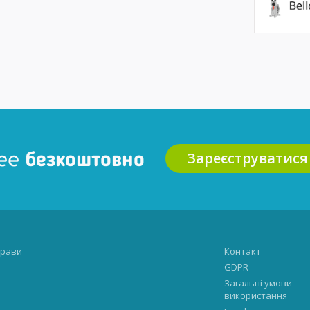
Зареєструватися
ee безкоштовно
рави
Контакт
GDPR
Загальні умови
використання