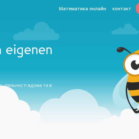
Математика онлайн
контакт
n eigenen
 діяльності вдома та в