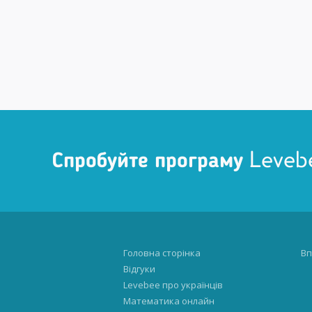
Спробуйте програму Leveb
Головна сторінка
Вп
Відгуки
Levebee про українців
Математика онлайн